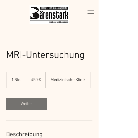
MRI-Untersuchung
450
Euro
1 Std.
1
450 €
Medizinische Klinik
S
t
d
Weiter
Beschreibung