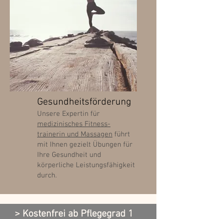
Gesundheitsförderung
Unsere Expertin für
medizinisches Fitness-
trainerin und Massagen
führt
mit Ihnen gezielt Übungen für
Ihre Gesundheit und
körperliche Leistungsfähigkeit
durch.
> Kostenfrei ab Pflegegrad 1