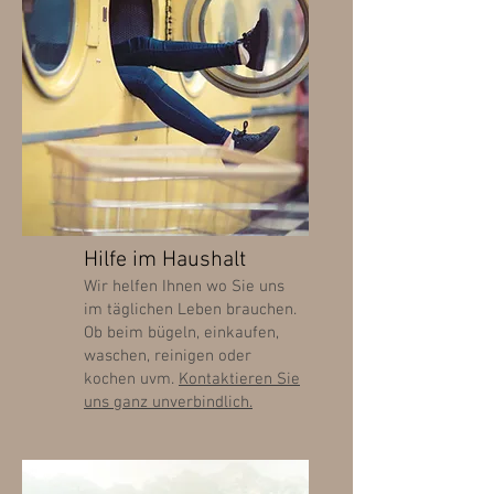
Hilfe im Haushalt
Wir helfen Ihnen wo Sie uns
im täglichen Leben brauchen.
Ob beim bügeln, einkaufen,
waschen, reinigen oder
kochen uvm.
Kontaktieren Sie
uns ganz unverbindlich.